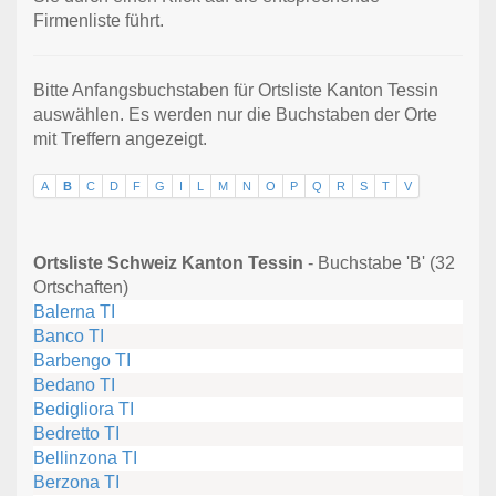
Firmenliste führt.
Bitte Anfangsbuchstaben für Ortsliste Kanton Tessin
auswählen. Es werden nur die Buchstaben der Orte
mit Treffern angezeigt.
A
B
C
D
F
G
I
L
M
N
O
P
Q
R
S
T
V
Ortsliste Schweiz Kanton Tessin
- Buchstabe 'B' (32
Ortschaften)
Balerna TI
Banco TI
Barbengo TI
Bedano TI
Bedigliora TI
Bedretto TI
Bellinzona TI
Berzona TI