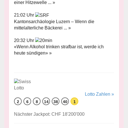
einer Hitzewelle ... »
21:02 Uhr
Kantonsarchäologie Luzern – Wenn die
mittelalterliche Bäckerei ... »
20:32 Uhr
«Wenn Alkohol trinken strafbar ist, werde ich
heute sündigen» »
Lotto Zahlen »
2
6
8
14
38
40
1
Nächster Jackpot: CHF 18'200'000