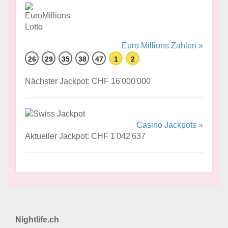
Euro Millions Zahlen »
26
29
35
38
47
1
2
Nächster Jackpot: CHF 16'000'000
Casino Jackpots »
Aktueller Jackpot: CHF 1'042'637
Nightlife.ch