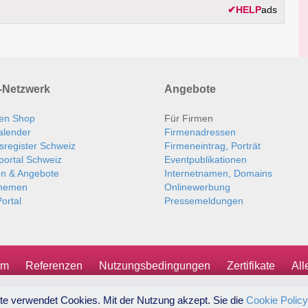
✔
HELP
ads
Netzwerk
Angebote
en Shop
Für Firmen
alender
Firmenadressen
sregister Schweiz
Firmeneintrag, Porträt
portal Schweiz
Eventpublikationen
en & Angebote
Internetnamen, Domains
themen
Onlinewerbung
ortal
Pressemeldungen
um
Referenzen
Nutzungsbedingungen
Zertifikate
Al
te verwendet Cookies. Mit der Nutzung akzept. Sie die
Cookie Policy