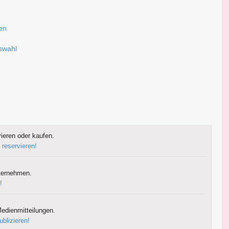
sen
uswahl
ieren oder kaufen.
 reservieren!
ternehmen.
!
edienmitteilungen.
ublizieren!