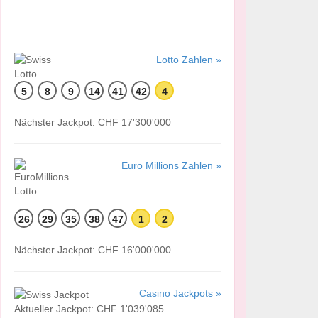
Lotto Zahlen »
5
8
9
14
41
42
4
Nächster Jackpot: CHF 17'300'000
Euro Millions Zahlen »
26
29
35
38
47
1
2
Nächster Jackpot: CHF 16'000'000
Casino Jackpots »
Aktueller Jackpot: CHF 1'039'085