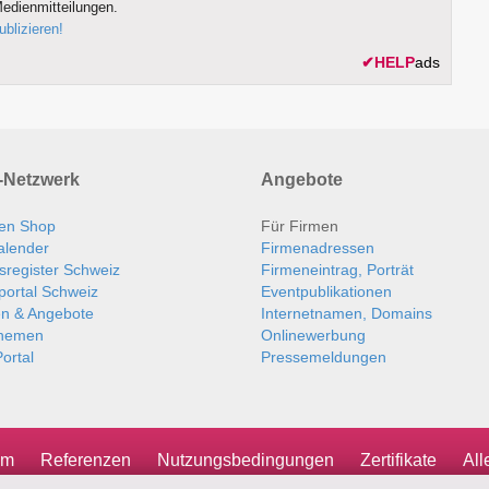
edienmitteilungen.
ublizieren!
✔
HELP
ads
Netzwerk
Angebote
en Shop
Für Firmen
alender
Firmenadressen
sregister Schweiz
Firmeneintrag, Porträt
portal Schweiz
Eventpublikationen
en & Angebote
Internetnamen, Domains
themen
Onlinewerbung
ortal
Pressemeldungen
um
Referenzen
Nutzungsbedingungen
Zertifikate
Al