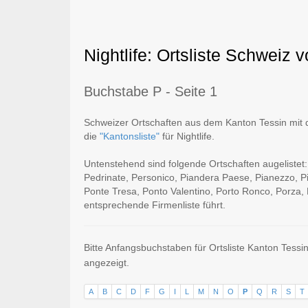
Nightlife: Ortsliste Schweiz 
Buchstabe P - Seite 1
Schweizer Ortschaften aus dem Kanton Tessin mit d
die
"Kantonsliste"
für Nightlife.
Untenstehend sind folgende Ortschaften augelistet
Pedrinate, Personico, Piandera Paese, Pianezzo, P
Ponte Tresa, Ponto Valentino, Porto Ronco, Porza, P
entsprechende Firmenliste führt.
Bitte Anfangsbuchstaben für Ortsliste Kanton Tessi
angezeigt.
A
B
C
D
F
G
I
L
M
N
O
P
Q
R
S
T