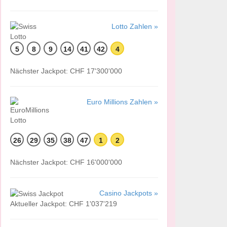
Lotto Zahlen »
5
8
9
14
41
42
4
Nächster Jackpot: CHF 17'300'000
Euro Millions Zahlen »
26
29
35
38
47
1
2
Nächster Jackpot: CHF 16'000'000
Casino Jackpots »
Aktueller Jackpot: CHF 1'037'219