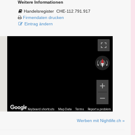
Weitere Informationen
Handelsregister
CHE-112.791.917
Firmendaten drucken
Eintrag ändern
Keyboard shortcuts
Map Data
Terms
Report a problem
Werben mit Nightlife.ch »