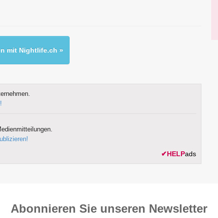
 mit Nightlife.ch »
ternehmen.
!
edienmitteilungen.
ublizieren!
✔
HELP
ads
Abonnieren Sie unseren News­letter