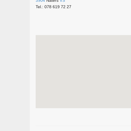
3904
Naters
VS
Tel.: 078 619 72 27