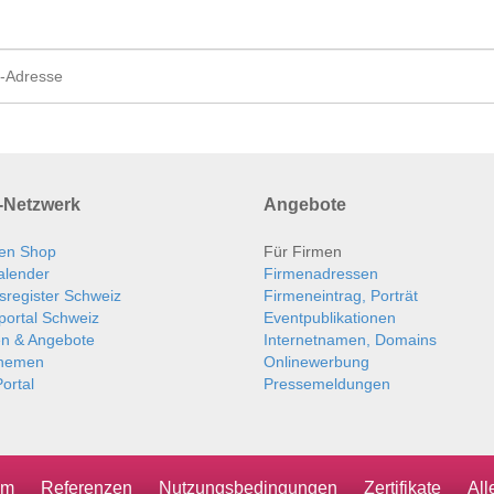
Netzwerk
Angebote
en Shop
Für Firmen
alender
Firmenadressen
sregister Schweiz
Firmeneintrag, Porträt
portal Schweiz
Eventpublikationen
en & Angebote
Internetnamen, Domains
themen
Onlinewerbung
ortal
Pressemeldungen
um
Referenzen
Nutzungsbedingungen
Zertifikate
Al