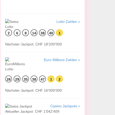
Lotto Zahlen »
2
6
8
14
38
40
1
Nächster Jackpot: CHF 18'200'000
Euro Millions Zahlen »
26
29
35
38
47
1
2
Nächster Jackpot: CHF 16'000'000
Casino Jackpots »
Aktueller Jackpot: CHF 1'042'409