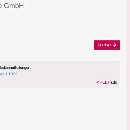
ub GmbH
Marken
edienmitteilungen.
ublizieren!
✔
HELP
ads