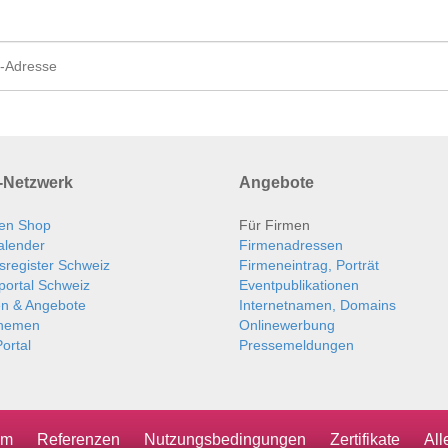
Netzwerk
Angebote
en Shop
Für Firmen
alender
Firmenadressen
sregister Schweiz
Firmeneintrag, Porträt
portal Schweiz
Eventpublikationen
en & Angebote
Internetnamen, Domains
themen
Onlinewerbung
ortal
Pressemeldungen
um
Referenzen
Nutzungsbedingungen
Zertifikate
Al