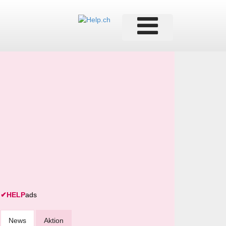
✔
HELP
ads
News
Aktion