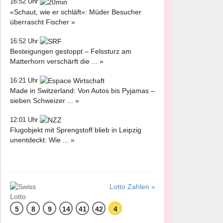
16:52 Uhr
«Schaut, wie er schläft»: Müder Besucher
überrascht Fischer »
16:52 Uhr
Besteigungen gestoppt – Felssturz am
Matterhorn verschärft die ... »
16:21 Uhr
Made in Switzerland: Von Autos bis Pyjamas –
sieben Schweizer ... »
12:01 Uhr
Flugobjekt mit Sprengstoff blieb in Leipzig
unentdeckt: Wie ... »
Lotto Zahlen »
5
8
9
14
41
42
4