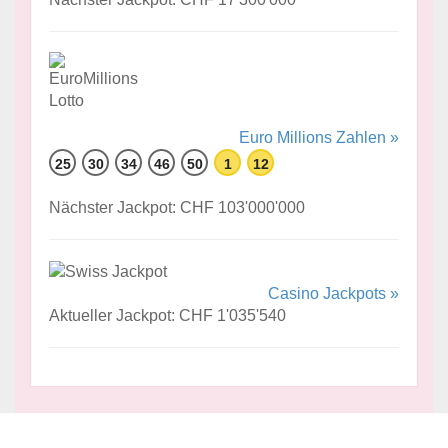
Euro Millions Zahlen »
25
30
34
46
50
1
12
Nächster Jackpot: CHF 103'000'000
Casino Jackpots »
Aktueller Jackpot: CHF 1'035'540