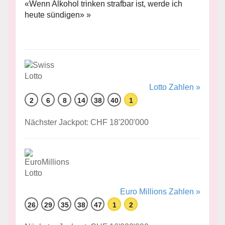
«Wenn Alkohol trinken strafbar ist, werde ich
heute sündigen» »
Lotto Zahlen »
2
6
8
14
38
40
1
Nächster Jackpot: CHF 18'200'000
Euro Millions Zahlen »
26
29
35
38
47
1
2