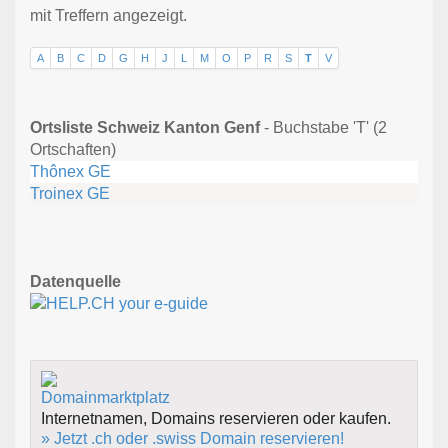
mit Treffern angezeigt.
A
B
C
D
G
H
J
L
M
O
P
R
S
T
V
Ortsliste Schweiz Kanton Genf
- Buchstabe 'T' (2
Ortschaften)
Thônex GE
Troinex GE
Datenquelle
Internetnamen, Domains reservieren oder kaufen.
» Jetzt .ch oder .swiss Domain reservieren!