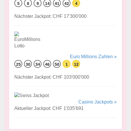
5
8
9
14
41
42
4
Nächster Jackpot: CHF 17'300'000
Euro Millions Zahlen »
25
30
34
46
50
1
12
Nächster Jackpot: CHF 103'000'000
Casino Jackpots »
Aktueller Jackpot: CHF 1'035'691