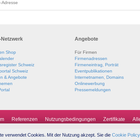
Netzwerk
Angebote
en Shop
Für Firmen
alender
Firmenadressen
sregister Schweiz
Firmeneintrag, Porträt
portal Schweiz
Eventpublikationen
en & Angebote
Internetnamen, Domains
themen
Onlinewerbung
ortal
Pressemeldungen
um
Referenzen
Nutzungsbedingungen
Zertifikate
Al
te verwendet Cookies. Mit der Nutzung akzept. Sie die
Cookie Policy