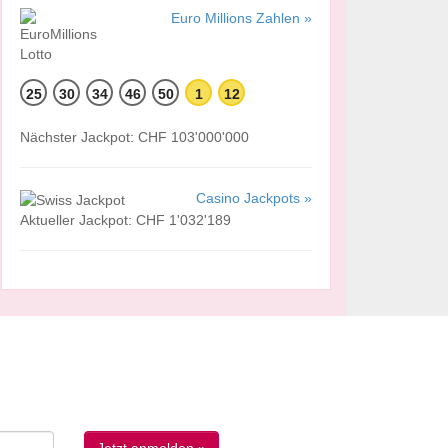
Euro Millions Zahlen »
25
30
34
46
50
1
12
Nächster Jackpot: CHF 103'000'000
Casino Jackpots »
Aktueller Jackpot: CHF 1'032'189