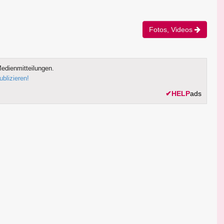
Fotos, Videos
edienmitteilungen.
ublizieren!
✔
HELP
ads