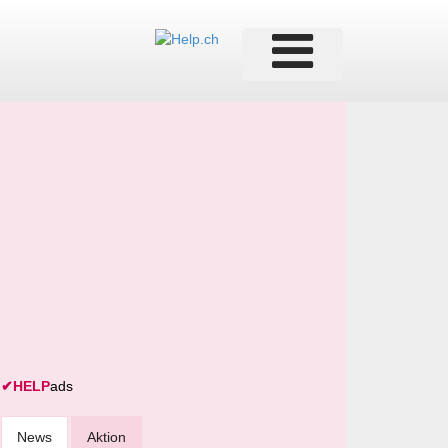
✔
HELP
ads
News
Aktion