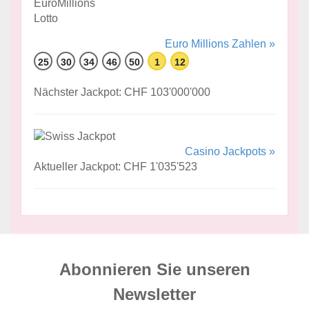
Euro Millions Zahlen »
25
30
34
46
50
1
12
Nächster Jackpot: CHF 103'000'000
Casino Jackpots »
Aktueller Jackpot: CHF 1'035'523
Abonnieren Sie unseren
News­letter