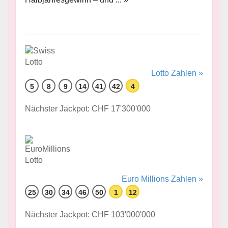
Lotto Zahlen »
5
8
9
14
41
42
4
Nächster Jackpot: CHF 17'300'000
Euro Millions Zahlen »
25
30
34
46
50
1
12
Nächster Jackpot: CHF 103'000'000