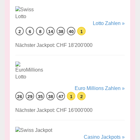
Lotto Zahlen »
2
6
8
14
38
40
1
Nächster Jackpot: CHF 18'200'000
Euro Millions Zahlen »
26
29
35
38
47
1
2
Nächster Jackpot: CHF 16'000'000
Casino Jackpots »