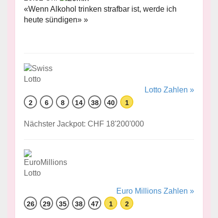
«Wenn Alkohol trinken strafbar ist, werde ich
heute sündigen» »
Lotto Zahlen »
2
6
8
14
38
40
1
Nächster Jackpot: CHF 18'200'000
Euro Millions Zahlen »
26
29
35
38
47
1
2