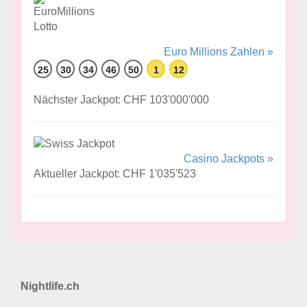
Euro Millions Zahlen »
25
30
34
46
50
1
12
Nächster Jackpot: CHF 103'000'000
Casino Jackpots »
Aktueller Jackpot: CHF 1'035'523
Nightlife.ch