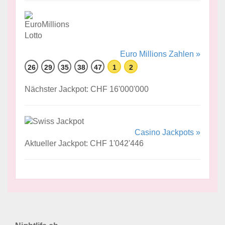
Euro Millions Zahlen »
26
29
35
38
47
1
2
Nächster Jackpot: CHF 16'000'000
Casino Jackpots »
Aktueller Jackpot: CHF 1'042'446