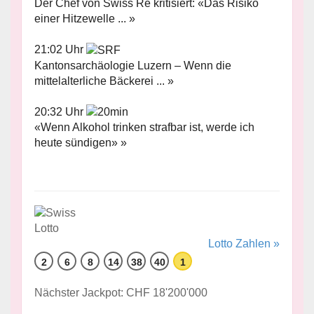
Der Chef von Swiss Re kritisiert: «Das Risiko
einer Hitzewelle ... »
21:02 Uhr
Kantonsarchäologie Luzern – Wenn die
mittelalterliche Bäckerei ... »
20:32 Uhr
«Wenn Alkohol trinken strafbar ist, werde ich
heute sündigen» »
Lotto Zahlen »
2
6
8
14
38
40
1
Nächster Jackpot: CHF 18'200'000