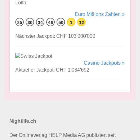
Euro Millions Zahlen »
25
30
34
46
50
1
12
Nächster Jackpot: CHF 103'000'000
Casino Jackpots »
Aktueller Jackpot: CHF 1'034'692
Nightlife.ch
Der Onlineverlag HELP Media AG publiziert seit