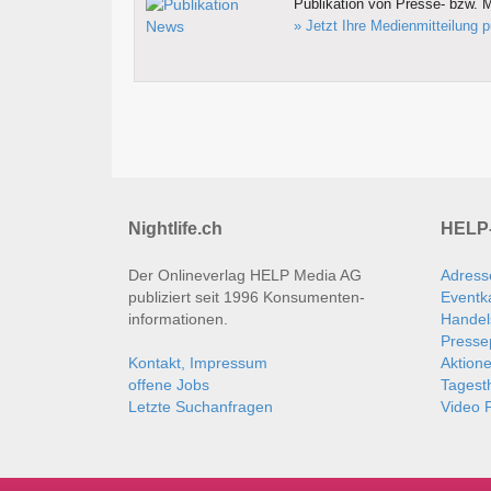
Publikation von Presse- bzw. M
» Jetzt Ihre Medienmitteilung p
Nightlife.ch
HELP-
Der Onlineverlag HELP Media AG
Adress
publiziert seit 1996 Konsumenten­
Eventk
informationen.
Handel
Presse
Kontakt, Impressum
Aktion
offene Jobs
Tages
Letzte Suchanfragen
Video P