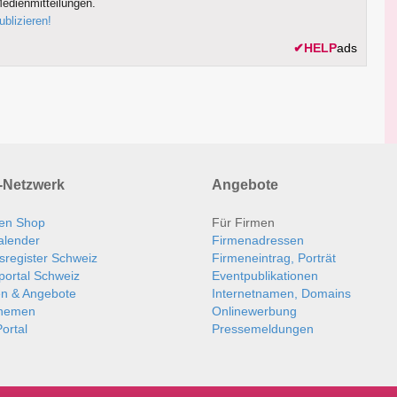
edienmitteilungen.
ublizieren!
✔
HELP
ads
Netzwerk
Angebote
en Shop
Für Firmen
alender
Firmenadressen
sregister Schweiz
Firmeneintrag, Porträt
portal Schweiz
Eventpublikationen
en & Angebote
Internetnamen, Domains
themen
Onlinewerbung
ortal
Pressemeldungen