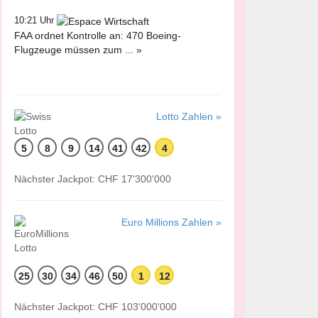
10:21 Uhr
FAA ordnet Kontrolle an: 470 Boeing-
Flugzeuge müssen zum ... »
Lotto Zahlen »
5
8
9
14
41
42
4
Nächster Jackpot: CHF 17'300'000
Euro Millions Zahlen »
25
30
34
46
50
1
12
Nächster Jackpot: CHF 103'000'000