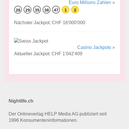
Euro Millions Zahlen »
26
29
35
38
47
1
2
Nächster Jackpot: CHF 16'000'000
Casino Jackpots »
Aktueller Jackpot: CHF 1'042'409
Nightlife.ch
Der Onlineverlag HELP Media AG publiziert seit
1996 Konsumenten­informationen.