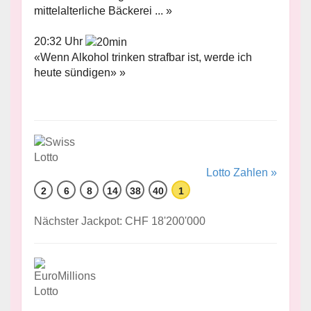
mittelalterliche Bäckerei ... »
20:32 Uhr
«Wenn Alkohol trinken strafbar ist, werde ich
heute sündigen» »
Lotto Zahlen »
2
6
8
14
38
40
1
Nächster Jackpot: CHF 18'200'000