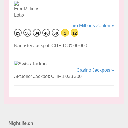
Euro Millions Zahlen »
25
30
34
46
50
1
12
Nächster Jackpot: CHF 103'000'000
Casino Jackpots »
Aktueller Jackpot: CHF 1'033'300
Nightlife.ch