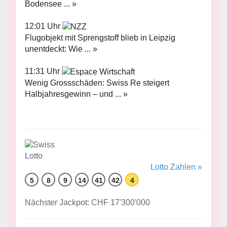
Bodensee ... »
12:01 Uhr
Flugobjekt mit Sprengstoff blieb in Leipzig
unentdeckt: Wie ... »
11:31 Uhr
Wenig Grossschäden: Swiss Re steigert
Halbjahresgewinn – und ... »
Lotto Zahlen »
5
8
9
14
41
42
4
Nächster Jackpot: CHF 17'300'000