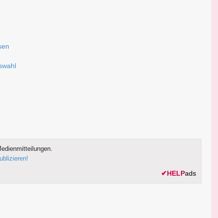
sen
uswahl
edienmitteilungen.
ublizieren!
✔
HELP
ads