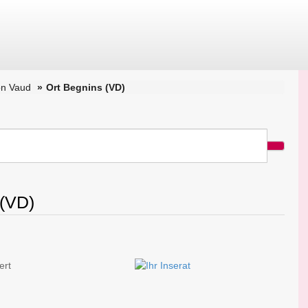
on Vaud
Ort Begnins (VD)
 (VD)