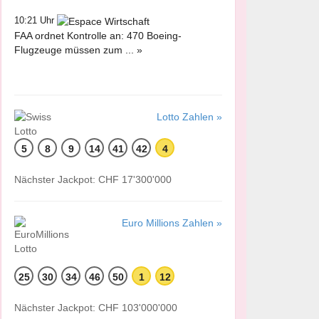
10:21 Uhr
FAA ordnet Kontrolle an: 470 Boeing-
Flugzeuge müssen zum ... »
Lotto Zahlen »
5
8
9
14
41
42
4
Nächster Jackpot: CHF 17'300'000
Euro Millions Zahlen »
25
30
34
46
50
1
12
Nächster Jackpot: CHF 103'000'000