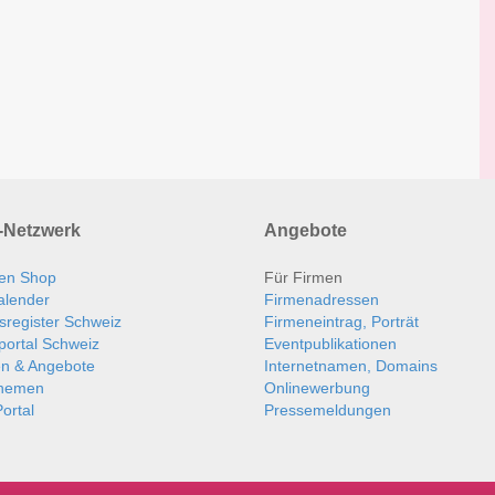
Netzwerk
Angebote
en Shop
Für Firmen
alender
Firmenadressen
sregister Schweiz
Firmeneintrag, Porträt
portal Schweiz
Eventpublikationen
en & Angebote
Internetnamen, Domains
themen
Onlinewerbung
ortal
Pressemeldungen