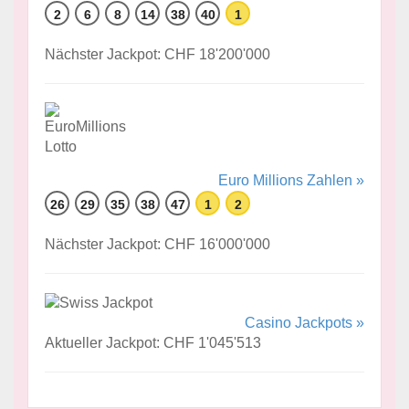
2
6
8
14
38
40
1
Nächster Jackpot: CHF 18'200'000
Euro Millions Zahlen »
26
29
35
38
47
1
2
Nächster Jackpot: CHF 16'000'000
Casino Jackpots »
Aktueller Jackpot: CHF 1'045'513