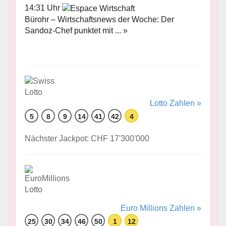
14:31 Uhr
Bürohr – Wirtschaftsnews der Woche: Der
Sandoz-Chef punktet mit ... »
Lotto Zahlen »
5
8
9
14
41
42
4
Nächster Jackpot: CHF 17'300'000
Euro Millions Zahlen »
25
30
34
46
50
1
12