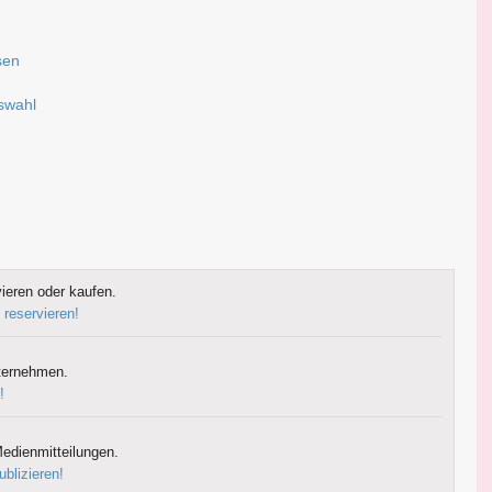
sen
g
uswahl
ieren oder kaufen.
 reservieren!
ternehmen.
!
edienmitteilungen.
ublizieren!