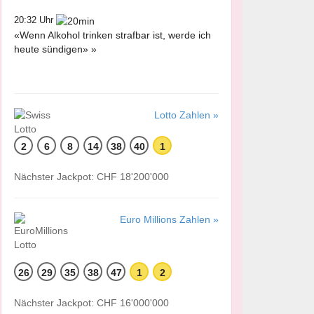
20:32 Uhr
«Wenn Alkohol trinken strafbar ist, werde ich
heute sündigen» »
Lotto Zahlen »
2
6
8
14
38
40
1
Nächster Jackpot: CHF 18'200'000
Euro Millions Zahlen »
26
29
35
38
47
1
2
Nächster Jackpot: CHF 16'000'000