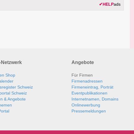
✔
HELP
ads
Netzwerk
Angebote
en Shop
Für Firmen
alender
Firmenadressen
sregister Schweiz
Firmeneintrag, Porträt
portal Schweiz
Eventpublikationen
en & Angebote
Internetnamen, Domains
themen
Onlinewerbung
ortal
Pressemeldungen