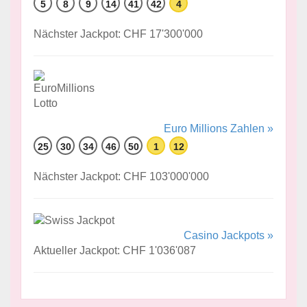
5
8
9
14
41
42
4
Nächster Jackpot: CHF 17'300'000
Euro Millions Zahlen »
25
30
34
46
50
1
12
Nächster Jackpot: CHF 103'000'000
Casino Jackpots »
Aktueller Jackpot: CHF 1'036'087