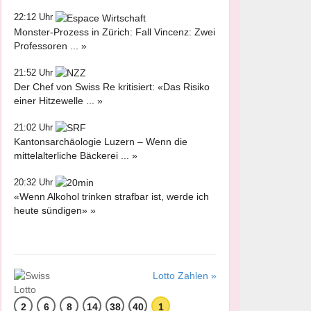
22:12 Uhr
Monster-Prozess in Zürich: Fall Vincenz: Zwei
Professoren ... »
21:52 Uhr
Der Chef von Swiss Re kritisiert: «Das Risiko
einer Hitzewelle ... »
21:02 Uhr
Kantonsarchäologie Luzern – Wenn die
mittelalterliche Bäckerei ... »
20:32 Uhr
«Wenn Alkohol trinken strafbar ist, werde ich
heute sündigen» »
Lotto Zahlen »
2
6
8
14
38
40
1