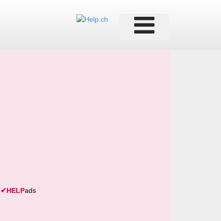
✔
HELP
ads