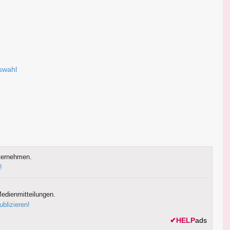
uswahl
ternehmen.
!
edienmitteilungen.
ublizieren!
✔
HELP
ads