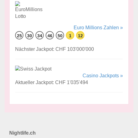
Euro Millions Zahlen »
25
30
34
46
50
1
12
Nächster Jackpot: CHF 103'000'000
Casino Jackpots »
Aktueller Jackpot: CHF 1'035'494
Nightlife.ch