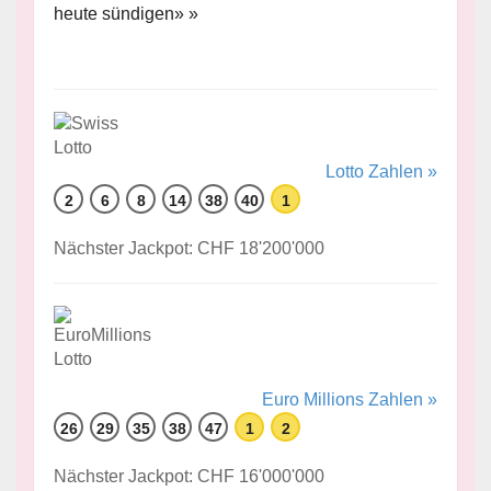
heute sündigen» »
Lotto Zahlen »
2
6
8
14
38
40
1
Nächster Jackpot: CHF 18'200'000
Euro Millions Zahlen »
26
29
35
38
47
1
2
Nächster Jackpot: CHF 16'000'000