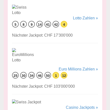
Lotto Zahlen »
5
8
9
14
41
42
4
Nächster Jackpot: CHF 17'300'000
Euro Millions Zahlen »
25
30
34
46
50
1
12
Nächster Jackpot: CHF 103'000'000
Casino Jackpots »