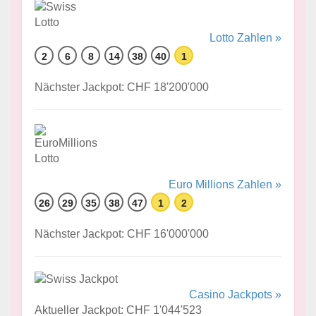
Lotto Zahlen »
2
6
8
14
38
40
1
Nächster Jackpot: CHF 18'200'000
Euro Millions Zahlen »
26
29
35
38
47
1
2
Nächster Jackpot: CHF 16'000'000
Casino Jackpots »
Aktueller Jackpot: CHF 1'044'523