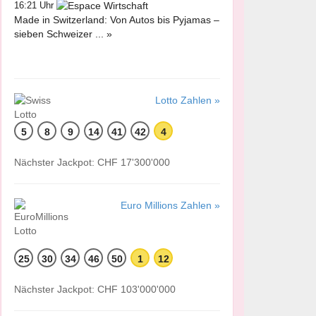
16:21 Uhr
Made in Switzerland: Von Autos bis Pyjamas –
sieben Schweizer ... »
Lotto Zahlen »
5
8
9
14
41
42
4
Nächster Jackpot: CHF 17'300'000
Euro Millions Zahlen »
25
30
34
46
50
1
12
Nächster Jackpot: CHF 103'000'000