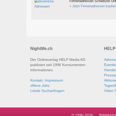
Firmenadressen Schweizer Un
» Jetzt Firmenadressen kaufen
Nightlife.ch
HELP-
Der Onlineverlag HELP Media AG
Adress
publiziert seit 1996 Konsumenten­
Eventk
informationen.
Handel
Presse
Kontakt, Impressum
Aktion
offene Jobs
Tages
Letzte Suchanfragen
Video P
Impress
© 1996-2026