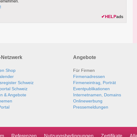
ternehmen.
!
✔
HELP
ads
Netzwerk
Angebote
en Shop
Für Firmen
alender
Firmenadressen
sregister Schweiz
Firmeneintrag, Porträt
portal Schweiz
Eventpublikationen
en & Angebote
Internetnamen, Domains
themen
Onlinewerbung
ortal
Pressemeldungen
um
Referenzen
Nutzungsbedingungen
Zertifikate
Al