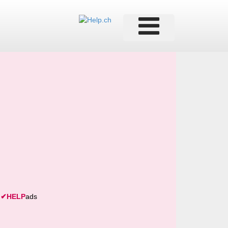
✔
HELP
ads