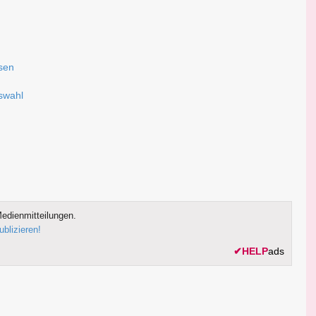
ssen
uswahl
edienmitteilungen.
ublizieren!
✔
HELP
ads