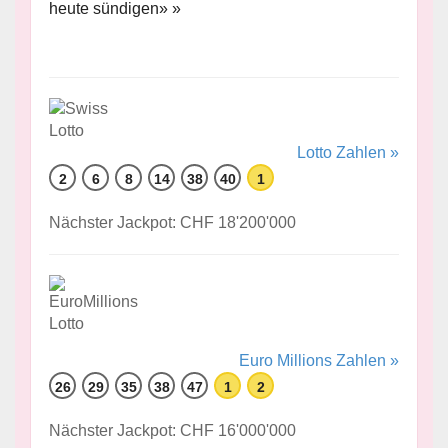
heute sündigen» »
Lotto Zahlen »
2
6
8
14
38
40
1
Nächster Jackpot: CHF 18'200'000
Euro Millions Zahlen »
26
29
35
38
47
1
2
Nächster Jackpot: CHF 16'000'000