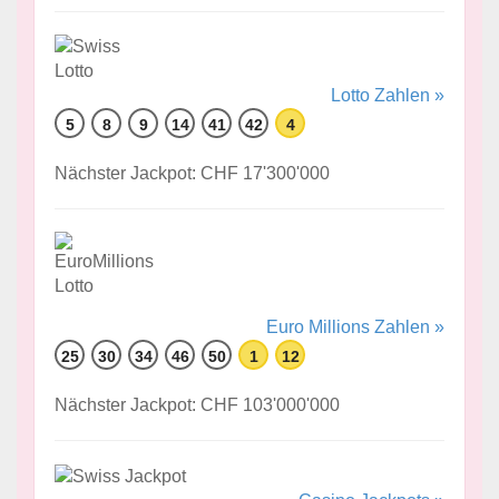
Lotto Zahlen »
5
8
9
14
41
42
4
Nächster Jackpot: CHF 17'300'000
Euro Millions Zahlen »
25
30
34
46
50
1
12
Nächster Jackpot: CHF 103'000'000