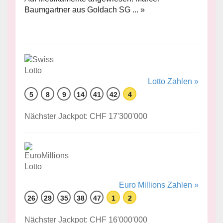
Baumgartner aus Goldach SG ... »
Lotto Zahlen »
5
8
9
14
41
42
4
Nächster Jackpot: CHF 17'300'000
Euro Millions Zahlen »
26
29
35
38
47
1
2
Nächster Jackpot: CHF 16'000'000