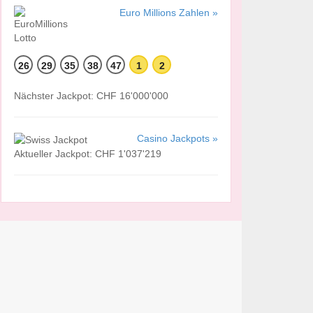
Euro Millions Zahlen »
26
29
35
38
47
1
2
Nächster Jackpot: CHF 16'000'000
Casino Jackpots »
Aktueller Jackpot: CHF 1'037'219