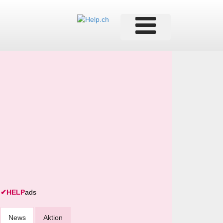
✔
HELP
ads
News
Aktion