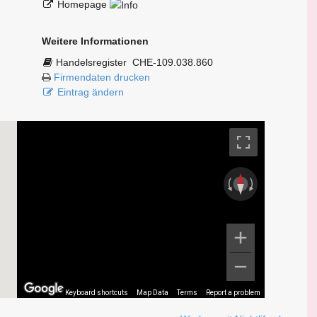
Homepage
Weitere Informationen
Handelsregister
CHE-109.038.860
Firmendaten drucken
Eintrag ändern
Keyboard shortcuts
Map Data
Terms
Report a problem