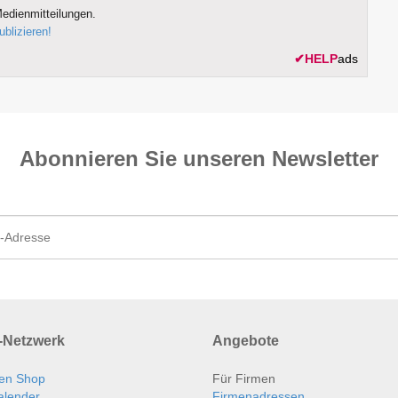
edienmitteilungen.
ublizieren!
✔
HELP
ads
Abonnieren Sie unseren News­letter
Netzwerk
Angebote
en Shop
Für Firmen
alender
Firmenadressen