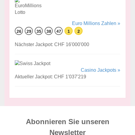
Euro Millions Zahlen »
26
29
35
38
47
1
2
Nächster Jackpot: CHF 16'000'000
Casino Jackpots »
Aktueller Jackpot: CHF 1'037'219
Abonnieren Sie unseren
News­letter