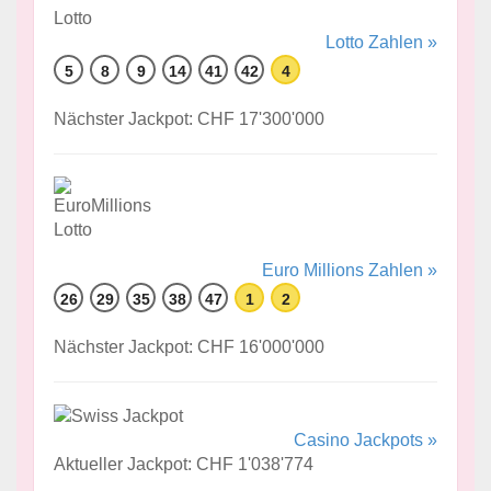
Lotto Zahlen »
5
8
9
14
41
42
4
Nächster Jackpot: CHF 17'300'000
Euro Millions Zahlen »
26
29
35
38
47
1
2
Nächster Jackpot: CHF 16'000'000
Casino Jackpots »
Aktueller Jackpot: CHF 1'038'774