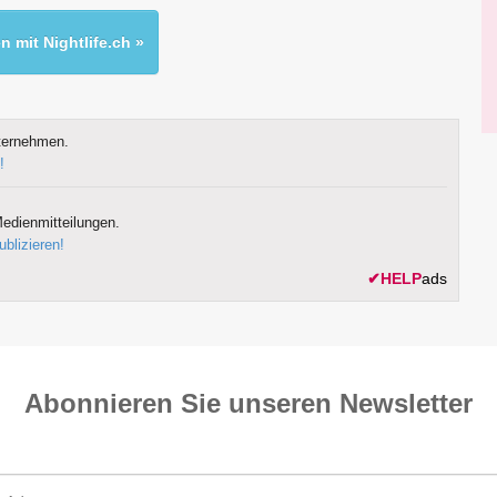
 mit Nightlife.ch »
ternehmen.
!
edienmitteilungen.
ublizieren!
✔
HELP
ads
Abonnieren Sie unseren News­letter