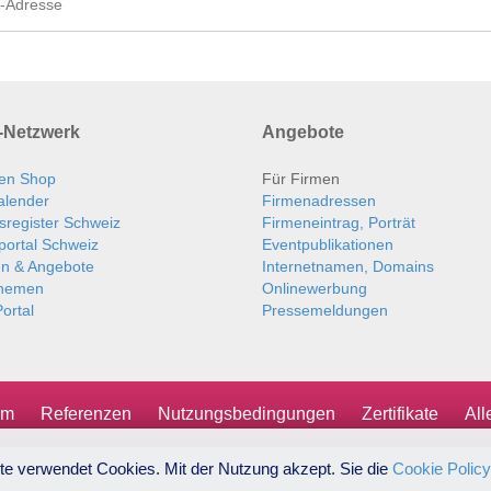
Netzwerk
Angebote
en Shop
Für Firmen
alender
Firmenadressen
sregister Schweiz
Firmeneintrag, Porträt
portal Schweiz
Eventpublikationen
en & Angebote
Internetnamen, Domains
themen
Onlinewerbung
ortal
Pressemeldungen
um
Referenzen
Nutzungsbedingungen
Zertifikate
Al
te verwendet Cookies. Mit der Nutzung akzept. Sie die
Cookie Policy