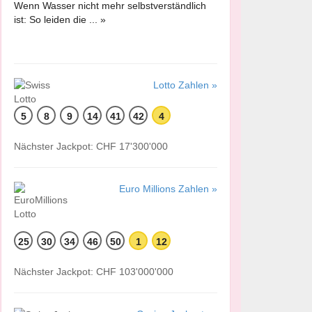
Wenn Wasser nicht mehr selbstverständlich
ist: So leiden die ... »
Lotto Zahlen »
5
8
9
14
41
42
4
Nächster Jackpot: CHF 17'300'000
Euro Millions Zahlen »
25
30
34
46
50
1
12
Nächster Jackpot: CHF 103'000'000