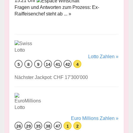
15:21 Uhr
Fragen und Antworten zum Prozess: Ex-
Raiffeisenchef steht ab ... »
Lotto Zahlen »
5
8
9
14
41
42
4
Nächster Jackpot: CHF 17'300'000
Euro Millions Zahlen »
26
29
35
38
47
1
2