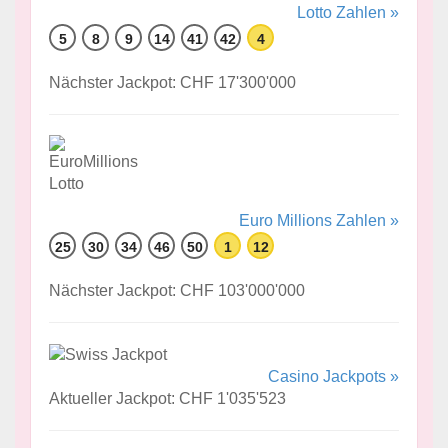
Lotto Zahlen »
5
8
9
14
41
42
4
Nächster Jackpot: CHF 17'300'000
Euro Millions Zahlen »
25
30
34
46
50
1
12
Nächster Jackpot: CHF 103'000'000
Casino Jackpots »
Aktueller Jackpot: CHF 1'035'523