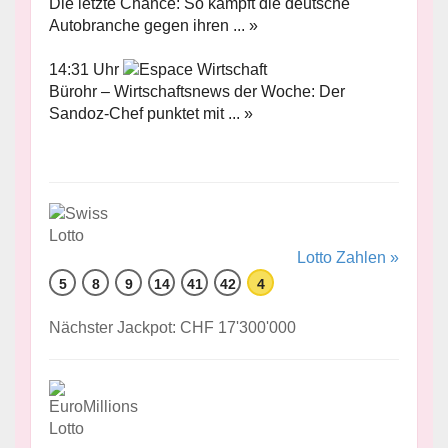
Die letzte Chance: So kämpft die deutsche
Autobranche gegen ihren ... »
14:31 Uhr
Bürohr – Wirtschaftsnews der Woche: Der
Sandoz-Chef punktet mit ... »
Lotto Zahlen »
5
8
9
14
41
42
4
Nächster Jackpot: CHF 17'300'000