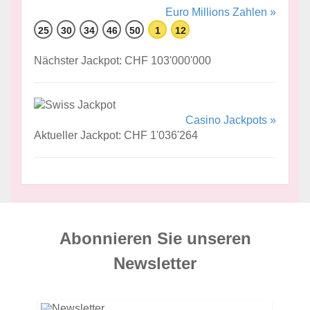
Euro Millions Zahlen »
25
30
34
46
50
1
12
Nächster Jackpot: CHF 103'000'000
Casino Jackpots »
Aktueller Jackpot: CHF 1'036'264
Abonnieren Sie unseren
News­letter