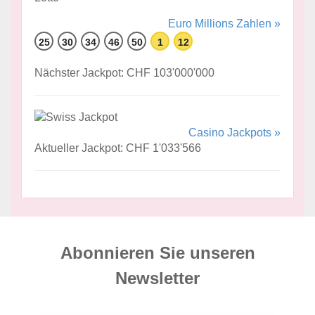
Euro Millions Zahlen »
25
30
34
46
50
1
12
Nächster Jackpot: CHF 103'000'000
Casino Jackpots »
Aktueller Jackpot: CHF 1'033'566
Abonnieren Sie unseren
News­letter