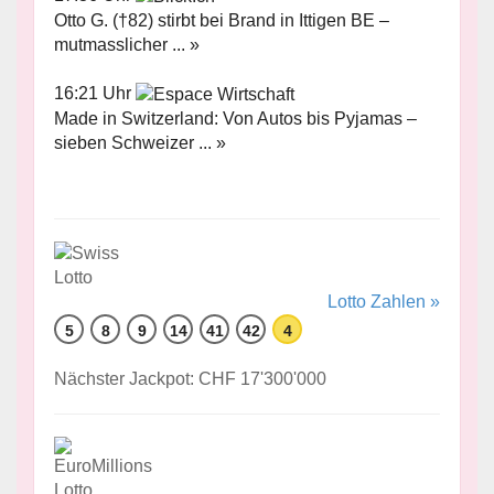
Otto G. (†82) stirbt bei Brand in Ittigen BE –
mutmasslicher ... »
16:21 Uhr
Made in Switzerland: Von Autos bis Pyjamas –
sieben Schweizer ... »
Lotto Zahlen »
5
8
9
14
41
42
4
Nächster Jackpot: CHF 17'300'000