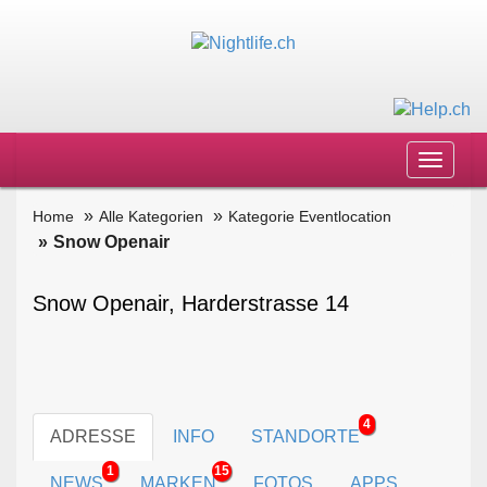
Toggle
navigat
Home
Alle Kategorien
Kategorie Eventlocation
Snow Openair
Snow Openair, Harderstrasse 14
4
ADRESSE
INFO
STANDORTE
1
15
NEWS
MARKEN
FOTOS
APPS