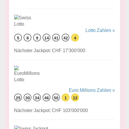
Lotto Zahlen »
5
8
9
14
41
42
4
Nächster Jackpot: CHF 17'300'000
Euro Millions Zahlen »
25
30
34
46
50
1
12
Nächster Jackpot: CHF 103'000'000