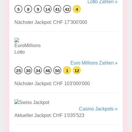
Lotto Zahlen »
5
8
9
14
41
42
4
Nächster Jackpot: CHF 17'300'000
Euro Millions Zahlen »
25
30
34
46
50
1
12
Nächster Jackpot: CHF 103'000'000
Casino Jackpots »
Aktueller Jackpot: CHF 1'035'523