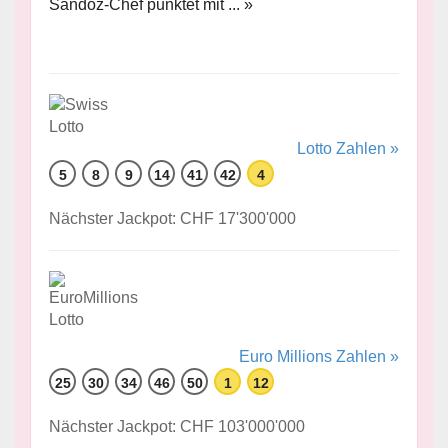
Sandoz-Chef punktet mit ... »
Lotto Zahlen »
5
8
9
14
41
42
4
Nächster Jackpot: CHF 17'300'000
Euro Millions Zahlen »
25
30
34
46
50
1
12
Nächster Jackpot: CHF 103'000'000