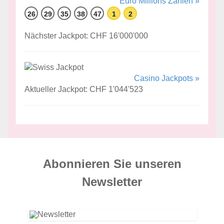
Euro Millions Zahlen »
26
29
35
38
47
1
2
Nächster Jackpot: CHF 16'000'000
Casino Jackpots »
Aktueller Jackpot: CHF 1'044'523
Abonnieren Sie unseren
News­letter