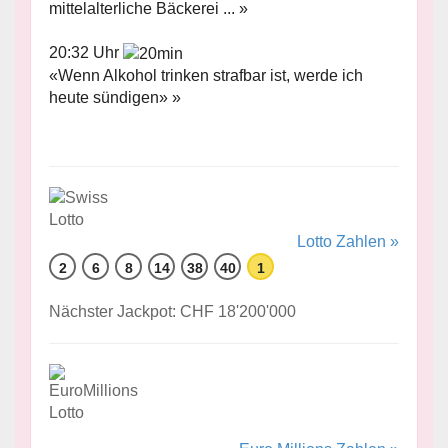
mittelalterliche Bäckerei ... »
20:32 Uhr
«Wenn Alkohol trinken strafbar ist, werde ich
heute sündigen» »
Lotto Zahlen »
2
6
8
14
38
40
1
Nächster Jackpot: CHF 18'200'000