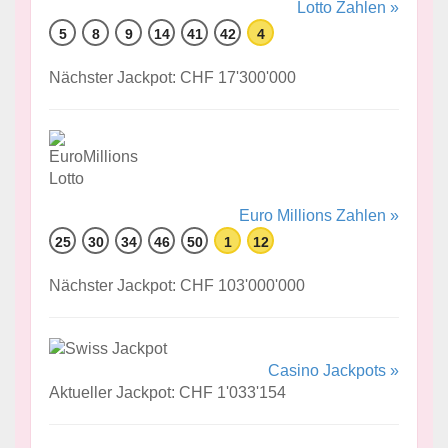
Lotto Zahlen »
5
8
9
14
41
42
4
Nächster Jackpot: CHF 17'300'000
Euro Millions Zahlen »
25
30
34
46
50
1
12
Nächster Jackpot: CHF 103'000'000
Casino Jackpots »
Aktueller Jackpot: CHF 1'033'154