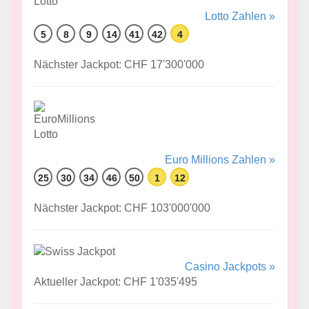
Lotto Zahlen »
5
8
9
14
41
42
4
Nächster Jackpot: CHF 17'300'000
Euro Millions Zahlen »
25
30
34
46
50
1
12
Nächster Jackpot: CHF 103'000'000
Casino Jackpots »
Aktueller Jackpot: CHF 1'035'495