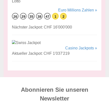
Euro Millions Zahlen »
26
29
35
38
47
1
2
Nächster Jackpot: CHF 16'000'000
Casino Jackpots »
Aktueller Jackpot: CHF 1'037'219
Abonnieren Sie unseren
News­letter