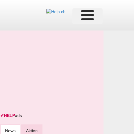
✔
HELP
ads
News
Aktion