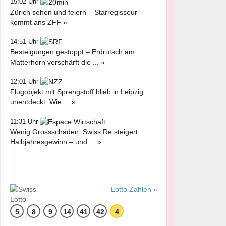
15:02 Uhr
Zürich sehen und feiern – Starregisseur
kommt ans ZFF »
14:51 Uhr
Besteigungen gestoppt – Erdrutsch am
Matterhorn verschärft die ... »
12:01 Uhr
Flugobjekt mit Sprengstoff blieb in Leipzig
unentdeckt: Wie ... »
11:31 Uhr
Wenig Grossschäden: Swiss Re steigert
Halbjahresgewinn – und ... »
Lotto Zahlen »
5
8
9
14
41
42
4