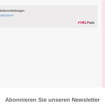
edienmitteilungen.
ublizieren!
✔
HELP
ads
Abonnieren Sie unseren News­letter