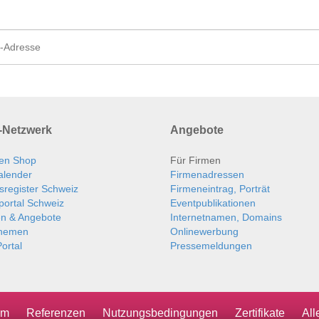
Netzwerk
Angebote
en Shop
Für Firmen
alender
Firmenadressen
sregister Schweiz
Firmeneintrag, Porträt
portal Schweiz
Eventpublikationen
en & Angebote
Internetnamen, Domains
themen
Onlinewerbung
ortal
Pressemeldungen
um
Referenzen
Nutzungsbedingungen
Zertifikate
Al